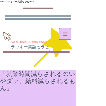
©️2019 ラッキー英語セラピー™️
🚀
Lucky English Training Therapy
ラッキー英語セラピー
®
「就業時間減らされるのい
やダァ、給料減らされるも
ん」