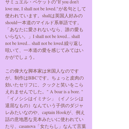
サミュエル・ベケットの"If you don't 
love me, I shall not be loved."が名句として
使われています。shallは英国人好みの
should一本道のマイルド系単語です。
「あなたに愛されないなら、誰の愛も
いらない。」I shall not be loved... shall 
not be loved... shall not be loved.繰り返し
呟いて、一本道の愛を感じてみてはい
かがでしょう。
この偉大な脚本家は米国人なのです
が、制作はBBCです。ちょっと皮肉の
効いたセリフに、クックと笑いをこら
えれませんでした。" A boar is a bore. " 
「イノシシはイミナシ」（イノシシは
退屈なもの）なんていう子供のダジャ
レみたいなのや、captain Hookが、例え
話の意地悪な見本みたいに使われてい
たり、casanova「女たらし」なんて言葉