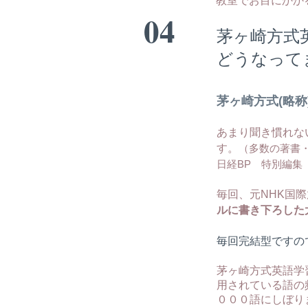
04
茅ヶ崎方式
どうなって
茅ヶ崎方式(略称
あまり聞き慣れな
す。
（多数の著書
日経BP 特別編集
毎回、元NHK国
ルに書き下ろした
毎回完結型ですの
茅ヶ崎方式英語学習
用されている語の
０００語にしぼり