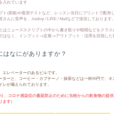
を入れています
プト(原稿)や復習テストなど、レッスン当日にプリントで配布
に音声を、Airdrop / LINE / Mailなどで送信しております
とはニューススクリプトの中から書き取りや暗唱などをクラス
ではなく、インプット→定着→アウトプット・活用を目指した
にはなにがありますか？
、​エレベーターのあるビルです。
ーターと、コーヒー・カプチーノ・抹茶などは一杯50円で、ネ
イレが備えられております。
２月より、コロナ感染症の蔓延防止のために当校からの飲食物の提
ります)