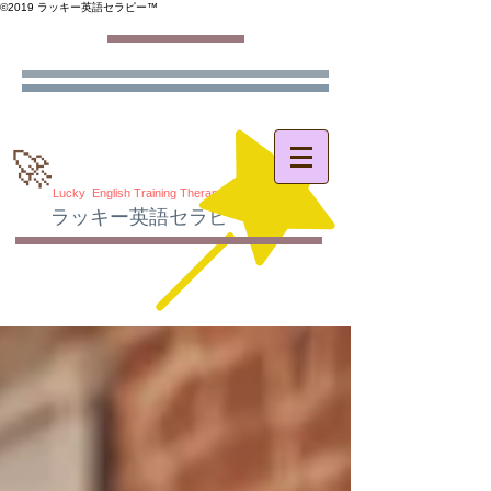
©️2019 ラッキー英語セラピー™️
🚀
Lucky English Training Therapy
ラッキー英語セラピー
®