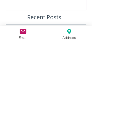
Recent Posts
Email
Address
2025年度春学期スタートします！
「練習の練習にならない」
ニュース英語クラスを受講しなが
らTOEIC810点おめでとう！